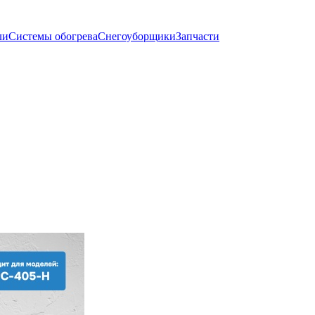
ли
Системы обогрева
Снегоуборщики
Запчасти