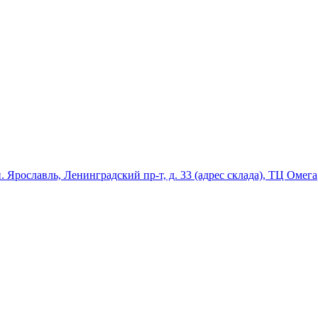
ославль, Ленинградский пр-т, д. 33 (адрес склада), ТЦ Омега