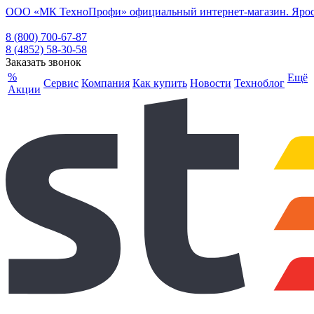
ООО «МК ТехноПрофи» официальный интернет-магазин. Ярослав
8 (800) 700-67-87
8 (4852) 58-30-58
Заказать звонок
%
Ещё
Сервис
Компания
Как купить
Новости
Техноблог
Акции