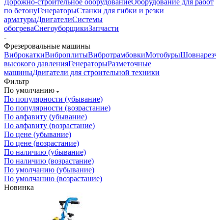
Дорожно-строительное оборудование
Оборудование для работ
по бетону
Генераторы
Станки для гибки и резки
арматуры
Двигатели
Системы
обогрева
Снегоуборщики
Запчасти
-
Фрезеровальные машины
Виброкатки
Виброплиты
Вибротрамбовки
Мотобуры
Шовнарезч
высокого давления
Генераторы
Разметочные
машины
Двигатели для строительной техники
Фильтр
По умолчанию
По популярности (убывание)
По популярности (возрастание)
По алфавиту (убывание)
По алфавиту (возрастание)
По цене (убывание)
По цене (возрастание)
По наличию (убывание)
По наличию (возрастание)
По умолчанию (убывание)
По умолчанию (возрастание)
Новинка