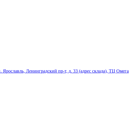
ославль, Ленинградский пр-т, д. 33 (адрес склада), ТЦ Омега