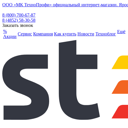
ООО «МК ТехноПрофи» официальный интернет-магазин. Ярослав
8 (800) 700-67-87
8 (4852) 58-30-58
Заказать звонок
%
Ещё
Сервис
Компания
Как купить
Новости
Техноблог
Акции