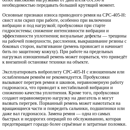
необходимостью передавать больший крутящий момент.
Основные признаки износа приводного ремня на CPC-405-H:
свист или скрип при работе, особенно при включении
вибрации и под нагрузкой; пробуксовки при старте
гидросистемы; снижение интенсивности вибрации и
эффективности уплотнения; визуальные дефекты — трещины
на рабочей поверхности, расслоения, выкрашивание резины с
боковых сторон, вытягивание (ремень провисает и начинает
бить по защитному кожуху). При работе на предельных
нагрузках изношенный ремень может порваться, что приведёт
к внезапной остановке техники на объекте.
Эксплуатировать виброплиту CPC-405-H с изношенным или
ослабленным ремнём не рекомендуется. Пробуксовки
вызывают перегрев ремня и шкивов, неравномерную работу
гидронасоса, что приводит к нестабильной вибрации и
снижению качества уплотнения. Кроме того, пробуксовки
создают неравномерную нагрузку на двигатель и могут
вызвать перегрев. Порванный ремень может намотаться на
вращающиеся части и повредить сальники, подшипники или
даже вал гидронасоса. Замена ремня — одна из самых
быстрых и недорогих операций по обслуживанию, которая
предотвращает гораздо более серьёзные и затратные поломки.