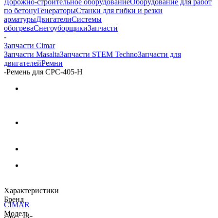
Дорожно-строительное оборудование
Оборудование для работ
по бетону
Генераторы
Станки для гибки и резки
арматуры
Двигатели
Системы
обогрева
Снегоуборщики
Запчасти
-
Запчасти Cimar
Запчасти Masalta
Запчасти STEM Techno
Запчасти для
двигателей
Ремни
-
Ремень для CPC-405-H
Характеристики
Бренд
CIMAR
Модель