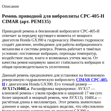
Описание
Ремень приводной для виброплиты CPC-405-H
CIMAR (арт. РЕМ135)
Приводной ремень в бензиновой виброплите CPC-405-H
отвечает за передачу крутящего момента от мощного
двигателя Honda GX390 к гидронасосу. Именно гидронасос
создаёт давление, необходимое для работы вибрационного
механизма и системы реверса. Ремень работает в тяжёлых
условиях: постоянные вибрации, перепады температур,
воздействие пыли, влаги и возможных утечек масла. От
качества ремня напрямую зависит стабильность вибрации и
общая производительность уплотнения.
Данный ремень предназначен для установки на бензиновую
реверсивную гидравлическую виброплиту
CIMAR CPC-405-
H
с двигателем Honda GX390. Его точный размер —
AVX17x1046La
. Расшифровка маркировки: AVX17 —
клиновой ремень с узким профилем и шириной 17 мм (это
более широкий и мощный ремень, чем AVX13), 1046La —
расчётная длина в миллиметрах. Этот ремень значительно
длиннее и шире, чем на младших моделях, что обусловлено
более высокими нагрузками от двигателя GX390 и