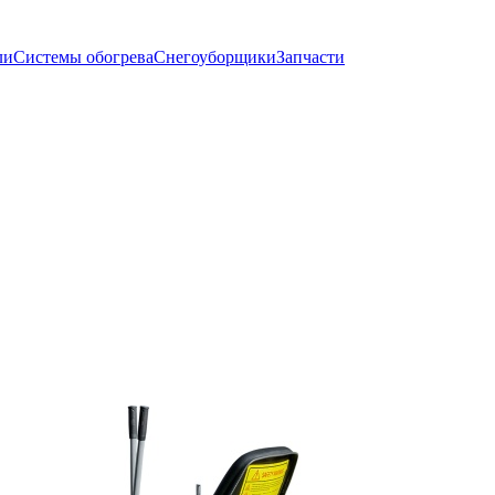
ли
Системы обогрева
Снегоуборщики
Запчасти