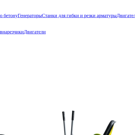
о бетону
Генераторы
Станки для гибки и резки арматуры
Двигате
внарезчики
Двигатели