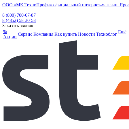
ООО «МК ТехноПрофи» официальный интернет-магазин. Ярослав
8 (800) 700-67-87
8 (4852) 58-30-58
Заказать звонок
%
Ещё
Сервис
Компания
Как купить
Новости
Техноблог
Акции