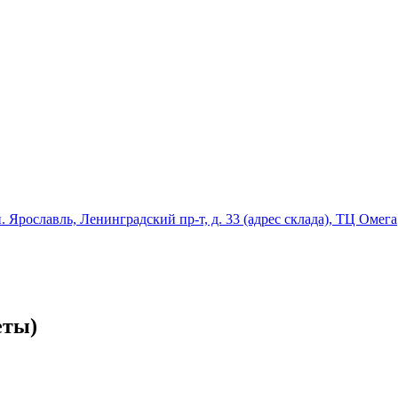
ославль, Ленинградский пр-т, д. 33 (адрес склада), ТЦ Омега
еты)