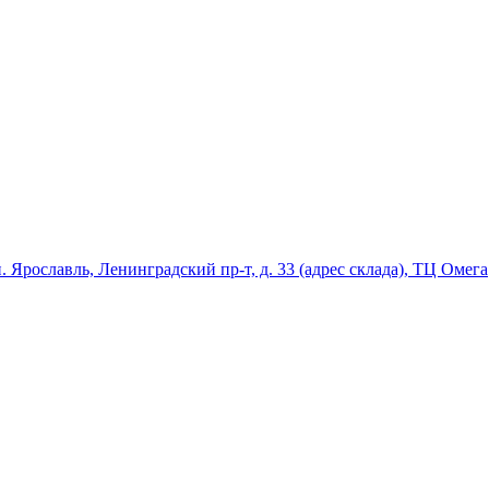
ославль, Ленинградский пр-т, д. 33 (адрес склада), ТЦ Омега