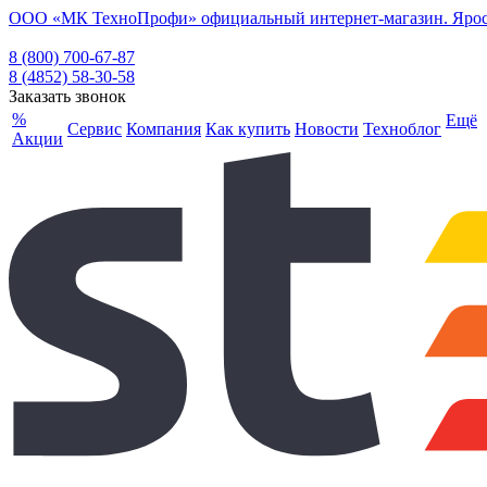
ООО «МК ТехноПрофи» официальный интернет-магазин. Ярослав
8 (800) 700-67-87
8 (4852) 58-30-58
Заказать звонок
%
Ещё
Сервис
Компания
Как купить
Новости
Техноблог
Акции