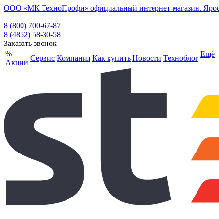
ООО «МК ТехноПрофи» официальный интернет-магазин. Ярослав
8 (800) 700-67-87
8 (4852) 58-30-58
Заказать звонок
%
Ещё
Сервис
Компания
Как купить
Новости
Техноблог
Акции