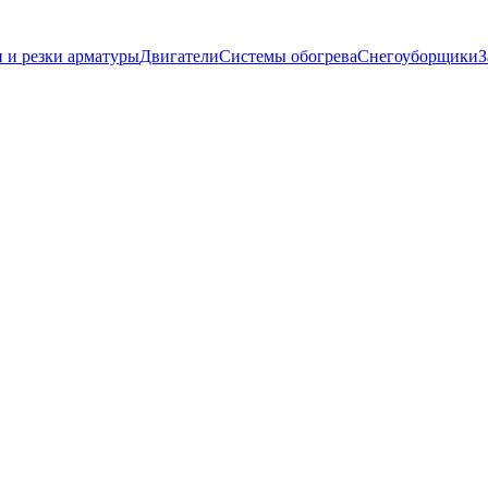
и и резки арматуры
Двигатели
Системы обогрева
Снегоуборщики
З