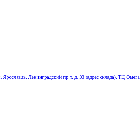
ославль, Ленинградский пр-т, д. 33 (адрес склада), ТЦ Омега