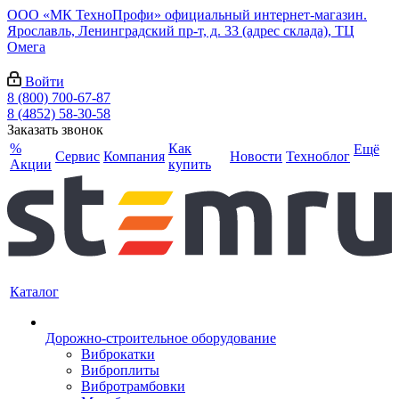
ООО «МК ТехноПрофи» официальный интернет-магазин.
Ярославль, Ленинградский пр-т, д. 33 (адрес склада), ТЦ
Омега
Войти
8 (800) 700-67-87
8 (4852) 58-30-58
Заказать звонок
%
Как
Ещё
Сервис
Компания
Новости
Техноблог
Акции
купить
Каталог
Дорожно-строительное оборудование
Виброкатки
Виброплиты
Вибротрамбовки