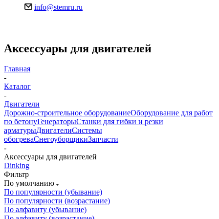
info@stemru.ru
Аксессуары для двигателей
Главная
-
Каталог
-
Двигатели
Дорожно-строительное оборудование
Оборудование для работ
по бетону
Генераторы
Станки для гибки и резки
арматуры
Двигатели
Системы
обогрева
Снегоуборщики
Запчасти
-
Аксессуары для двигателей
Dinking
Фильтр
По умолчанию
По популярности (убывание)
По популярности (возрастание)
По алфавиту (убывание)
По алфавиту (возрастание)