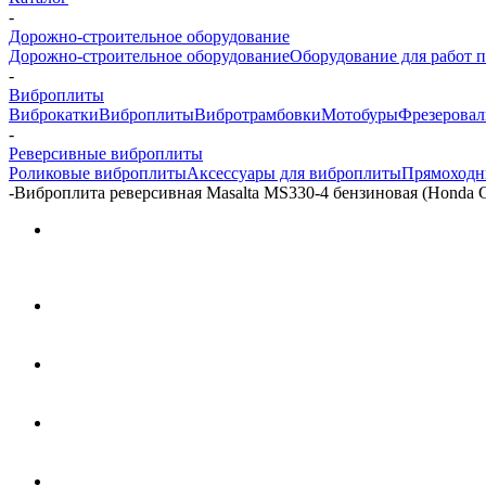
-
Дорожно-строительное оборудование
Дорожно-строительное оборудование
Оборудование для работ п
-
Виброплиты
Виброкатки
Виброплиты
Вибротрамбовки
Мотобуры
Фрезерова
-
Реверсивные виброплиты
Роликовые виброплиты
Аксессуары для виброплиты
Прямоходн
-
Виброплита реверсивная Masalta MS330-4 бензиновая (Honda GX2