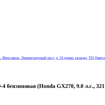
ославль, Ленинградский пр-т, д. 33 (адрес склада), ТЦ Омега
 бензиновая (Honda GX270, 9.0 л.с., 321