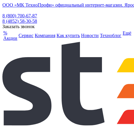
ООО «МК ТехноПрофи» официальный интернет-магазин. Ярослав
8 (800) 700-67-87
8 (4852) 58-30-58
Заказать звонок
%
Ещё
Сервис
Компания
Как купить
Новости
Техноблог
Акции