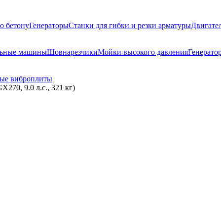
о бетону
Генераторы
Станки для гибки и резки арматуры
Двигате
льные машины
Шовнарезчики
Мойки высокого давления
Генерато
ые виброплиты
70, 9.0 л.с., 321 кг)