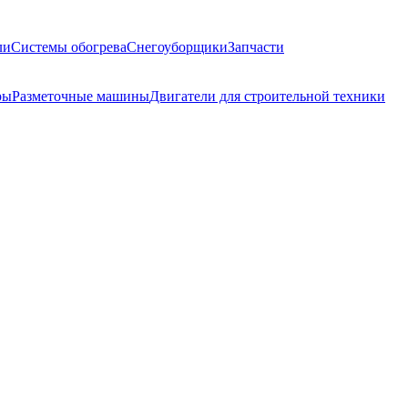
ли
Системы обогрева
Снегоуборщики
Запчасти
ры
Разметочные машины
Двигатели для строительной техники