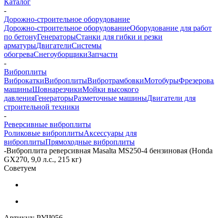
Каталог
-
Дорожно-строительное оборудование
Дорожно-строительное оборудование
Оборудование для работ
по бетону
Генераторы
Станки для гибки и резки
арматуры
Двигатели
Системы
обогрева
Снегоуборщики
Запчасти
-
Виброплиты
Виброкатки
Виброплиты
Вибротрамбовки
Мотобуры
Фрезерова
машины
Шовнарезчики
Мойки высокого
давления
Генераторы
Разметочные машины
Двигатели для
строительной техники
-
Реверсивные виброплиты
Роликовые виброплиты
Аксессуары для
виброплиты
Прямоходные виброплиты
-
Виброплита реверсивная Masalta MS250-4 бензиновая (Honda
GX270, 9,0 л.с., 215 кг)
Советуем
Артикул:
РУЧ056