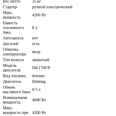
Вес нетто
35 кг
Стартер
ручной/электрический
Макс.
4200 Вт
мощность
Емкость
топливного
8 л
бака
Автозапуск
нет
Дисплей
есть
Обмотка
медь
альтернатора
Тип кожуха
закрытый
Модель
DK170F/P
двигателя
Вид топлива
бензин
Двигатель
Dinking
Объем
0.5 л
масляного бака
Номинальная
4000 Вт
мощность
Макс.
мощность при
4200 Вт