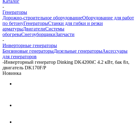
Каталог
-
Генераторы
Дорожно-строительное оборудование
Оборудование для работ
по бетону
Генераторы
Станки для гибки и резки
арматуры
Двигатели
Системы
обогрева
Снегоуборщики
Запчасти
-
Инверторные генераторы
Бензиновые генераторы
Дизельные генераторы
Аксессуары
для генераторов
-
Инверторный генератор Dinking DK4200iC 4.2 кВт, бак 8л,
двигатель DK170F/P
Новинка