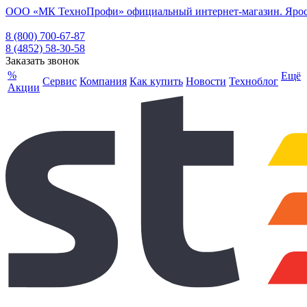
ООО «МК ТехноПрофи» официальный интернет-магазин. Ярослав
8 (800) 700-67-87
8 (4852) 58-30-58
Заказать звонок
%
Ещё
Сервис
Компания
Как купить
Новости
Техноблог
Акции