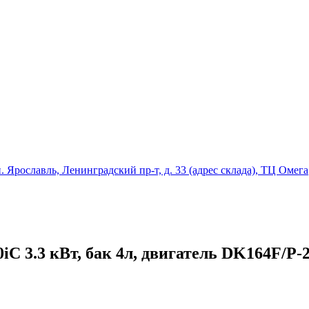
ославль, Ленинградский пр-т, д. 33 (адрес склада), ТЦ Омега
C 3.3 кВт, бак 4л, двигатель DK164F/P-