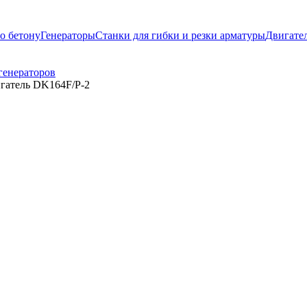
о бетону
Генераторы
Станки для гибки и резки арматуры
Двигате
генераторов
игатель DK164F/P-2