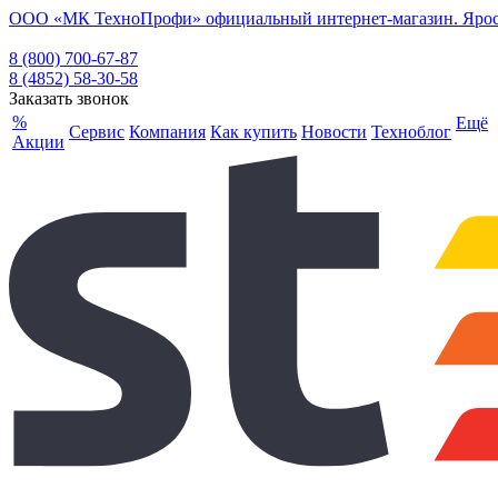
ООО «МК ТехноПрофи» официальный интернет-магазин. Ярослав
8 (800) 700-67-87
8 (4852) 58-30-58
Заказать звонок
%
Ещё
Сервис
Компания
Как купить
Новости
Техноблог
Акции