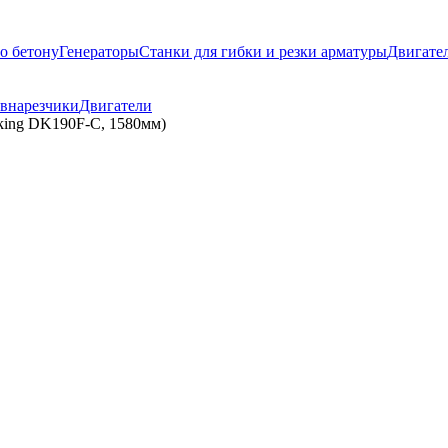
о бетону
Генераторы
Станки для гибки и резки арматуры
Двигате
внарезчики
Двигатели
king DK190F-C, 1580мм)