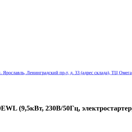
ославль, Ленинградский пр-т, д. 33 (адрес склада), ТЦ Омега
WL (9,5кВт, 230В/50Гц, электростартер,