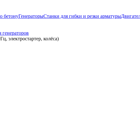
о бетону
Генераторы
Станки для гибки и резки арматуры
Двигате
я генераторов
ц, электростартер, колёса)