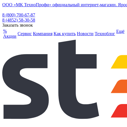
ООО «МК ТехноПрофи» официальный интернет-магазин. Ярослав
8 (800) 700-67-87
8 (4852) 58-30-58
Заказать звонок
%
Ещё
Сервис
Компания
Как купить
Новости
Техноблог
Акции