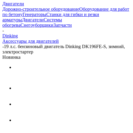
Двигатели
Дорожно-строительное оборудование
Оборудование для работ
по бетону
Генераторы
Станки для гибки и резки
арматуры
Двигатели
Системы
обогрева
Снегоуборщики
Запчасти
-
Dinking
Аксессуары для двигателей
-
19 л.с. бензиновый двигатель Dinking DK196FE-S, зимний,
электростартер
Новинка