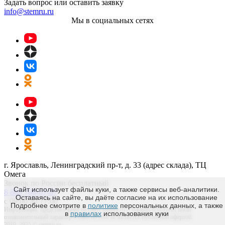
Задать вопрос или оставить заявку
info@stemru.ru
Мы в социальных сетях
г. Ярославль, Ленинградский пр-т, д. 33 (адрес склада), ТЦ
Омега
Звонок по России бесплатный
Сайт использует файлы куки, а также сервисы веб-аналитики.
8 800 700-67-87
Оставаясь на сайте, вы даёте согласие на их использование
с 09:00 до 17:00
Подробнее смотрите в
политике
персональных данных, а также
Информация, представленная на сайте stemru.ru о товарах и услугах носит
в
правилах
использования куки
ознакомительный характер и сама по себе не является публичной офертой.
2019–2025 © stemru.ru