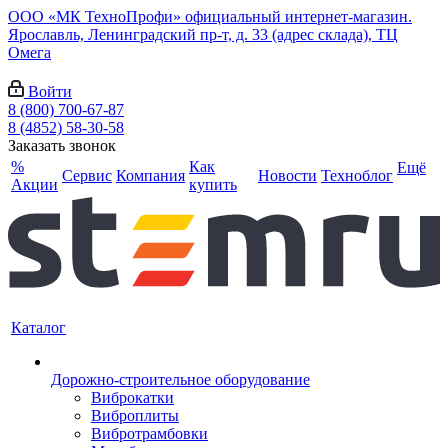
ООО «МК ТехноПрофи» официальный интернет-магазин.
Ярославль, Ленинградский пр-т, д. 33 (адрес склада), ТЦ
Омега
Войти
8 (800) 700-67-87
8 (4852) 58-30-58
Заказать звонок
%
Как
Ещё
Сервис
Компания
Новости
Техноблог
Акции
купить
Каталог
Дорожно-строительное оборудование
Виброкатки
Виброплиты
Вибротрамбовки