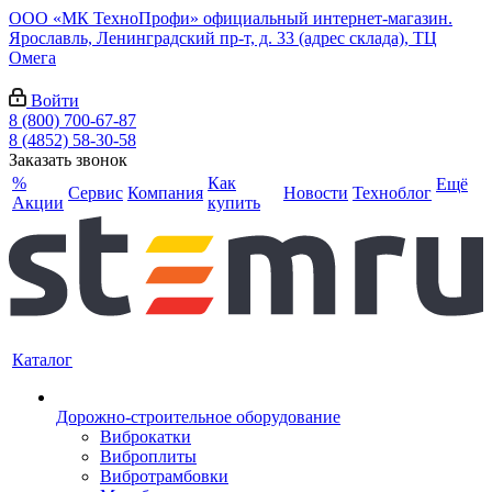
ООО «МК ТехноПрофи» официальный интернет-магазин.
Ярославль, Ленинградский пр-т, д. 33 (адрес склада), ТЦ
Омега
Войти
8 (800) 700-67-87
8 (4852) 58-30-58
Заказать звонок
%
Как
Ещё
Сервис
Компания
Новости
Техноблог
Акции
купить
Каталог
Дорожно-строительное оборудование
Виброкатки
Виброплиты
Вибротрамбовки