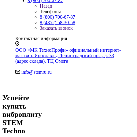
8 (800) 700-67-87
Назад
Телефоны
8 (800) 700-67-87
8 (4852) 58-30-58
Заказать звонок
Контактная информация
ООО «МК ТехноПрофи» официальный интернет-
магазин. Ярославль, Ленинградский пр-т, д. 33
(адрес склада), ТЦ Омега
info@stemru.ru
Успейте
купить
виброплиту
STEM
Techno