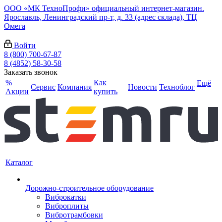
ООО «МК ТехноПрофи» официальный интернет-магазин.
Ярославль, Ленинградский пр-т, д. 33 (адрес склада), ТЦ
Омега
Войти
8 (800) 700-67-87
8 (4852) 58-30-58
Заказать звонок
%
Как
Ещё
Сервис
Компания
Новости
Техноблог
Акции
купить
Каталог
Дорожно-строительное оборудование
Виброкатки
Виброплиты
Вибротрамбовки