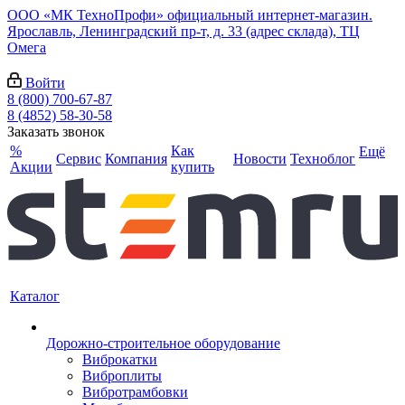
ООО «МК ТехноПрофи» официальный интернет-магазин.
Ярославль, Ленинградский пр-т, д. 33 (адрес склада), ТЦ
Омега
Войти
8 (800) 700-67-87
8 (4852) 58-30-58
Заказать звонок
%
Как
Ещё
Сервис
Компания
Новости
Техноблог
Акции
купить
Каталог
Дорожно-строительное оборудование
Виброкатки
Виброплиты
Вибротрамбовки