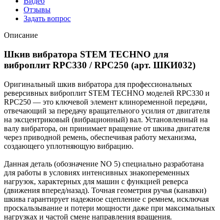
Видео
Отзывы
Задать вопрос
Описание
Шкив вибратора STEM TECHNO для
виброплит RPC330 / RPC250 (арт. ШКИ032)
Оригинальный шкив вибратора для профессиональных
реверсивных виброплит STEM TECHNO моделей RPC330 и
RPC250 — это ключевой элемент клиноременной передачи,
отвечающий за передачу вращательного усилия от двигателя
на эксцентриковый (вибрационный) вал. Установленный на
валу вибратора, он принимает вращение от шкива двигателя
через приводной ремень, обеспечивая работу механизма,
создающего уплотняющую вибрацию.
Данная деталь (обозначение NO 5) специально разработана
для работы в условиях интенсивных знакопеременных
нагрузок, характерных для машин с функцией реверса
(движения вперед/назад). Точная геометрия ручья (канавки)
шкива гарантирует надежное сцепление с ремнем, исключая
проскальзывание и потери мощности даже при максимальных
нагрузках и частой смене направления вращения.