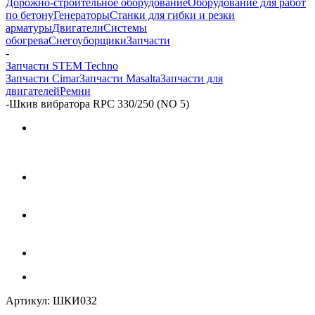
Дорожно-строительное оборудование
Оборудование для работ
по бетону
Генераторы
Станки для гибки и резки
арматуры
Двигатели
Системы
обогрева
Снегоуборщики
Запчасти
-
Запчасти STEM Techno
Запчасти Cimar
Запчасти Masalta
Запчасти для
двигателей
Ремни
-
Шкив вибратора RPC 330/250 (NO 5)
Артикул:
ШКИ032