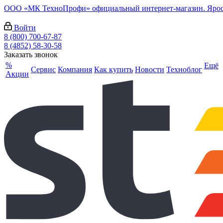
ООО «МК ТехноПрофи» официальный интернет-магазин. Ярослав
Войти
8 (800) 700-67-87
8 (4852) 58-30-58
Заказать звонок
%
Ещё
Сервис
Компания
Как купить
Новости
Техноблог
Акции