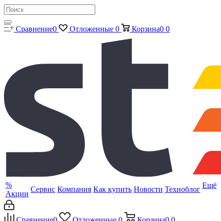
Сравнение
0
Отложенные
0
Корзина
0
0
%
Ещё
Сервис
Компания
Как купить
Новости
Техноблог
Акции
Сравнение
0
Отложенные
0
Корзина
0
0