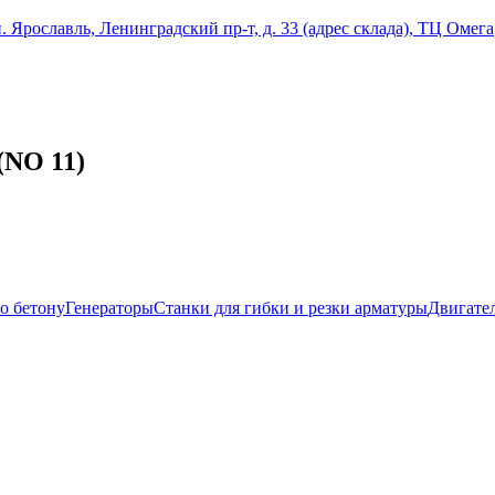
ославль, Ленинградский пр-т, д. 33 (адрес склада), ТЦ Омега
(NO 11)
о бетону
Генераторы
Станки для гибки и резки арматуры
Двигате