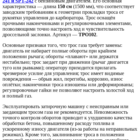
241 и SPT-242
с бензиновым двигателем. Его основная
характеристика — длина
150 см
(1500 мм), что соответствует
заводским требованиям к геометрии прокладки троса от
рукоятки управления до карбюратора. Трос оснащён
прочными наконечниками и регулировочными элементами,
позволяющими точно настроить ход и чувствительность
дроссельной заслонки. Артикул —
ТРО102
.
Основные признаки того, что трос газа требует замены:
двигатель не набирает полные обороты при крайнем
положении рычага; обороты «плавают» или держатся
нестабильно; трос заедает при движении (рычаг двигается
туго или рывками); оператору приходится прилагать
чрезмерное усилие для управления; трос имеет видимые
повреждения — обрыв жил, перегибы, коррозию, износ
оплётки; наконечники троса изношены или деформированы;
регулировочные гайки не позволяют настроить холостой ход
и полный газ.
Эксплуатировать затирочную машину с неисправным или
заедающим тросом газа не рекомендуется. Невозможность
точного контроля оборотов приводит к ухудшению качества
обработки бетона, повышенному расходу топлива и
ускоренному износу двигателя (из-за работы на неправильных
режимах). Кроме того, заклинивание троса в положении