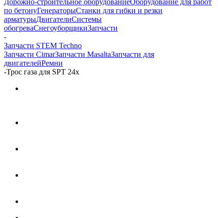
Дорожно-строительное оборудование
Оборудование для работ
по бетону
Генераторы
Станки для гибки и резки
арматуры
Двигатели
Системы
обогрева
Снегоуборщики
Запчасти
-
Запчасти STEM Techno
Запчасти Cimar
Запчасти Masalta
Запчасти для
двигателей
Ремни
-
Трос газа для SPT 24x