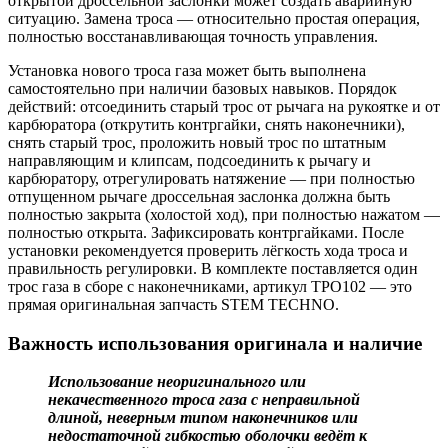
открытой дроссельной заслонки может создать аварийную
ситуацию. Замена троса — относительно простая операция,
полностью восстанавливающая точность управления.
Установка нового троса газа может быть выполнена
самостоятельно при наличии базовых навыков. Порядок
действий: отсоединить старый трос от рычага на рукоятке и от
карбюратора (открутить контргайки, снять наконечники),
снять старый трос, проложить новый трос по штатным
направляющим и клипсам, подсоединить к рычагу и
карбюратору, отрегулировать натяжение — при полностью
отпущенном рычаге дроссельная заслонка должна быть
полностью закрыта (холостой ход), при полностью нажатом —
полностью открыта. Зафиксировать контргайками. После
установки рекомендуется проверить лёгкость хода троса и
правильность регулировки. В комплекте поставляется один
трос газа в сборе с наконечниками, артикул ТРО102 — это
прямая оригинальная запчасть STEM TECHNO.
Важность использования оригинала и наличие
Использование неоригинального или
некачественного троса газа с неправильной
длиной, неверным типом наконечников или
недостаточной гибкостью оболочки ведёт к