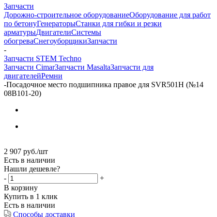
Запчасти
Дорожно-строительное оборудование
Оборудование для работ
по бетону
Генераторы
Станки для гибки и резки
арматуры
Двигатели
Системы
обогрева
Снегоуборщики
Запчасти
-
Запчасти STEM Techno
Запчасти Cimar
Запчасти Masalta
Запчасти для
двигателей
Ремни
-
Посадочное место подшипника правое для SVR501H (№14
08B101-20)
2 907
руб.
/шт
Есть в наличии
Нашли дешевле?
-
+
В корзину
Купить в 1 клик
Есть в наличии
Способы доставки