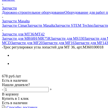
-
Запчасти
Дорожно-строительное оборудование
Оборудование для работ п
-
Запчасти Masalta
Запчасти Cimar
Запчасти Masalta
Запчасти STEM Techno
Запчасти
-
Запчасти для MT36/MT42
Запчасти для MR68H/MR75R
Запчасти для MS330
Запчасти для
MCD
Запчасти для MF20
Запчасти для MF16
Запчасти для MF14
-
Трос регулировки угла лопастей для МТ 36, арт.M360100018
678
руб.
/шт
Есть в наличии
Нашли дешевле?
-
+
В корзину
Купить в 1 клик
Есть в наличии
Способы доставки