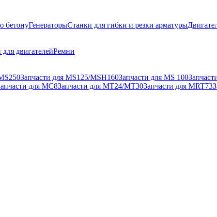
о бетону
Генераторы
Станки для гибки и резки арматуры
Двигате
 для двигателей
Ремни
 MS250
Запчасти для MS125/MSH160
Запчасти для MS 100
Запчаст
Запчасти для MC8
Запчасти для MT24/MT30
Запчасти для MRT73
З