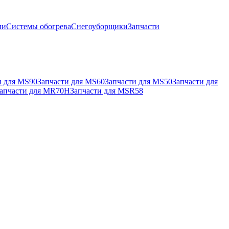
ли
Системы обогрева
Снегоуборщики
Запчасти
и для MS90
Запчасти для MS60
Запчасти для MS50
Запчасти для
апчасти для MR70H
Запчасти для MSR58