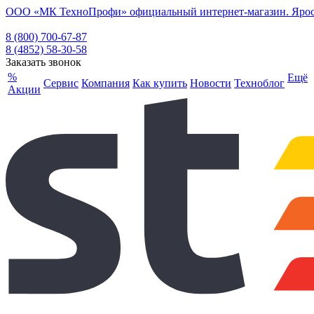
ООО «МК ТехноПрофи» официальный интернет-магазин. Ярослав
8 (800) 700-67-87
8 (4852) 58-30-58
Заказать звонок
%
Ещё
Сервис
Компания
Как купить
Новости
Техноблог
Акции