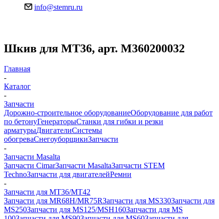
info@stemru.ru
Шкив для MT36, арт. M360200032
Главная
-
Каталог
-
Запчасти
Дорожно-строительное оборудование
Оборудование для работ
по бетону
Генераторы
Станки для гибки и резки
арматуры
Двигатели
Системы
обогрева
Снегоуборщики
Запчасти
-
Запчасти Masalta
Запчасти Cimar
Запчасти Masalta
Запчасти STEM
Techno
Запчасти для двигателей
Ремни
-
Запчасти для MT36/MT42
Запчасти для MR68H/MR75R
Запчасти для MS330
Запчасти для
MS250
Запчасти для MS125/MSH160
Запчасти для MS
100
Запчасти для MS90
Запчасти для MS60
Запчасти для