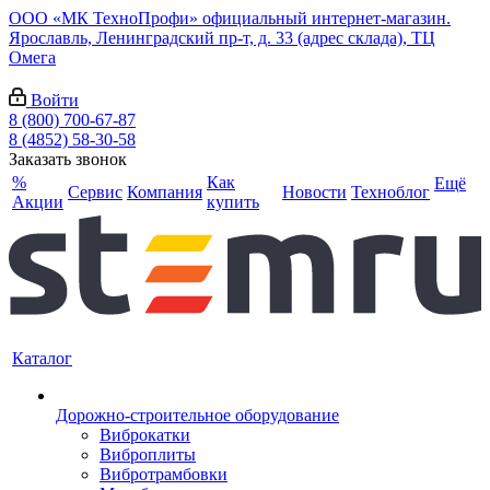
ООО «МК ТехноПрофи» официальный интернет-магазин.
Ярославль, Ленинградский пр-т, д. 33 (адрес склада), ТЦ
Омега
Войти
8 (800) 700-67-87
8 (4852) 58-30-58
Заказать звонок
%
Как
Ещё
Сервис
Компания
Новости
Техноблог
Акции
купить
Каталог
Дорожно-строительное оборудование
Виброкатки
Виброплиты
Вибротрамбовки