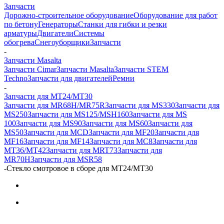
Запчасти
Дорожно-строительное оборудование
Оборудование для работ
по бетону
Генераторы
Станки для гибки и резки
арматуры
Двигатели
Системы
обогрева
Снегоуборщики
Запчасти
-
Запчасти Masalta
Запчасти Cimar
Запчасти Masalta
Запчасти STEM
Techno
Запчасти для двигателей
Ремни
-
Запчасти для MT24/MT30
Запчасти для MR68H/MR75R
Запчасти для MS330
Запчасти для
MS250
Запчасти для MS125/MSH160
Запчасти для MS
100
Запчасти для MS90
Запчасти для MS60
Запчасти для
MS50
Запчасти для MCD
Запчасти для MF20
Запчасти для
MF16
Запчасти для MF14
Запчасти для MC8
Запчасти для
MT36/MT42
Запчасти для MRT73
Запчасти для
MR70H
Запчасти для MSR58
-
Стекло смотровое в сборе для МТ24/МТ30