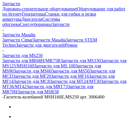
Запчасти
Дорожно-строительное оборудование
Оборудование для работ
по бетону
Генераторы
Станки для гибки и резки
арматуры
Двигатели
Системы
обогрева
Снегоуборщики
Запчасти
-
Запчасти Masalta
Запчасти Cimar
Запчасти Masalta
Запчасти STEM
Techno
Запчасти для двигателей
Ремни
-
Запчасти для MS250
Запчасти для MR68H/MR75R
Запчасти для MS330
Запчасти для
MS125/MSH160
Запчасти для MS 100
Запчасти для
MS90
Запчасти для MS60
Запчасти для MS50
Запчасти для
MCD
Запчасти для MF20
Запчасти для MF16
Запчасти для
MF14
Запчасти для MC8
Запчасти для MT24/MT30
Запчасти для
MT36/MT42
Запчасти для MRT73
Запчасти для
MR70H
Запчасти для MSR58
-
Гаситель колебаний MSH160E,MS250 арт. 3006400