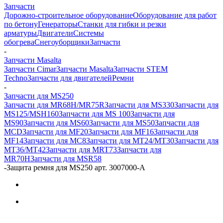
Запчасти
Дорожно-строительное оборудование
Оборудование для работ
по бетону
Генераторы
Станки для гибки и резки
арматуры
Двигатели
Системы
обогрева
Снегоуборщики
Запчасти
-
Запчасти Masalta
Запчасти Cimar
Запчасти Masalta
Запчасти STEM
Techno
Запчасти для двигателей
Ремни
-
Запчасти для MS250
Запчасти для MR68H/MR75R
Запчасти для MS330
Запчасти для
MS125/MSH160
Запчасти для MS 100
Запчасти для
MS90
Запчасти для MS60
Запчасти для MS50
Запчасти для
MCD
Запчасти для MF20
Запчасти для MF16
Запчасти для
MF14
Запчасти для MC8
Запчасти для MT24/MT30
Запчасти для
MT36/MT42
Запчасти для MRT73
Запчасти для
MR70H
Запчасти для MSR58
-
Защита ремня для MS250 арт. 3007000-А