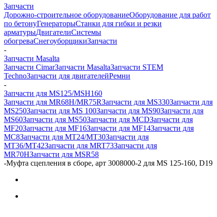
Запчасти
Дорожно-строительное оборудование
Оборудование для работ
по бетону
Генераторы
Станки для гибки и резки
арматуры
Двигатели
Системы
обогрева
Снегоуборщики
Запчасти
-
Запчасти Masalta
Запчасти Cimar
Запчасти Masalta
Запчасти STEM
Techno
Запчасти для двигателей
Ремни
-
Запчасти для MS125/MSH160
Запчасти для MR68H/MR75R
Запчасти для MS330
Запчасти для
MS250
Запчасти для MS 100
Запчасти для MS90
Запчасти для
MS60
Запчасти для MS50
Запчасти для MCD
Запчасти для
MF20
Запчасти для MF16
Запчасти для MF14
Запчасти для
MC8
Запчасти для MT24/MT30
Запчасти для
MT36/MT42
Запчасти для MRT73
Запчасти для
MR70H
Запчасти для MSR58
-
Муфта сцепления в сборе, арт 3008000-2 для MS 125-160, D19