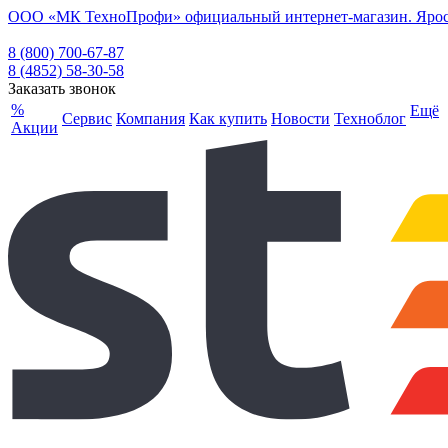
ООО «МК ТехноПрофи» официальный интернет-магазин. Ярослав
8 (800) 700-67-87
8 (4852) 58-30-58
Заказать звонок
%
Ещё
Сервис
Компания
Как купить
Новости
Техноблог
Акции