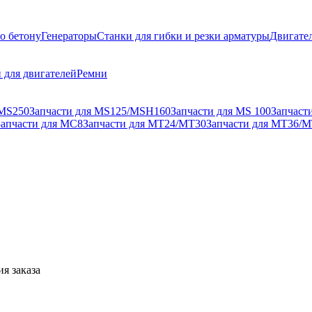
о бетону
Генераторы
Станки для гибки и резки арматуры
Двигате
 для двигателей
Ремни
 MS250
Запчасти для MS125/MSH160
Запчасти для MS 100
Запчаст
Запчасти для MC8
Запчасти для MT24/MT30
Запчасти для MT36/
я заказа