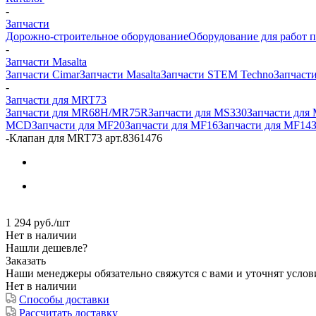
-
Запчасти
Дорожно-строительное оборудование
Оборудование для работ п
-
Запчасти Masalta
Запчасти Cimar
Запчасти Masalta
Запчасти STEM Techno
Запчасти
-
Запчасти для MRT73
Запчасти для MR68H/MR75R
Запчасти для MS330
Запчасти для
MCD
Запчасти для MF20
Запчасти для MF16
Запчасти для MF14
-
Клапан для MRT73 арт.8361476
1 294
руб.
/шт
Нет в наличии
Нашли дешевле?
Заказать
Наши менеджеры обязательно свяжутся с вами и уточнят услови
Нет в наличии
Способы доставки
Рассчитать доставку