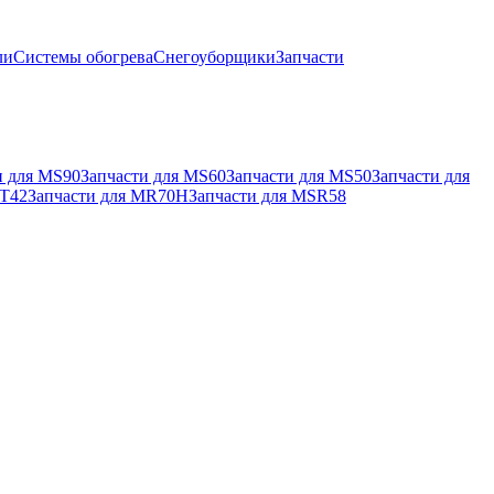
ли
Системы обогрева
Снегоуборщики
Запчасти
и для MS90
Запчасти для MS60
Запчасти для MS50
Запчасти для
MT42
Запчасти для MR70H
Запчасти для MSR58