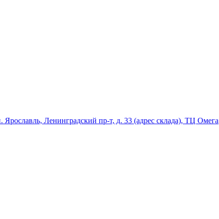
ославль, Ленинградский пр-т, д. 33 (адрес склада), ТЦ Омега