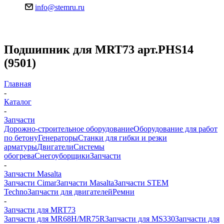
info@stemru.ru
Подшипник для MRT73 арт.PHS14
(9501)
Главная
-
Каталог
-
Запчасти
Дорожно-строительное оборудование
Оборудование для работ
по бетону
Генераторы
Станки для гибки и резки
арматуры
Двигатели
Системы
обогрева
Снегоуборщики
Запчасти
-
Запчасти Masalta
Запчасти Cimar
Запчасти Masalta
Запчасти STEM
Techno
Запчасти для двигателей
Ремни
-
Запчасти для MRT73
Запчасти для MR68H/MR75R
Запчасти для MS330
Запчасти для