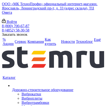
ООО «МК ТехноПрофи» официальный интернет-магазин.
Ярославль, Ленинградский пр-т, д. 33 (адрес склада), ТЦ
Омега
Войти
8 (800) 700-67-87
8 (4852) 58-30-58
Заказать звонок
%
Как
Ещё
Сервис
Компания
Новости
Техноблог
Акции
купить
Каталог
Дорожно-строительное оборудование
Виброкатки
Виброплиты
Вибротрамбовки