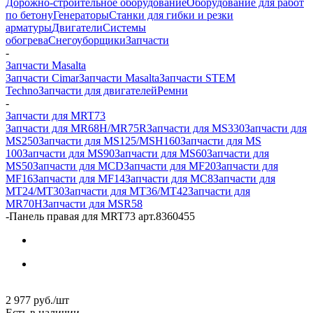
Дорожно-строительное оборудование
Оборудование для работ
по бетону
Генераторы
Станки для гибки и резки
арматуры
Двигатели
Системы
обогрева
Снегоуборщики
Запчасти
-
Запчасти Masalta
Запчасти Cimar
Запчасти Masalta
Запчасти STEM
Techno
Запчасти для двигателей
Ремни
-
Запчасти для MRT73
Запчасти для MR68H/MR75R
Запчасти для MS330
Запчасти для
MS250
Запчасти для MS125/MSH160
Запчасти для MS
100
Запчасти для MS90
Запчасти для MS60
Запчасти для
MS50
Запчасти для MCD
Запчасти для MF20
Запчасти для
MF16
Запчасти для MF14
Запчасти для MC8
Запчасти для
MT24/MT30
Запчасти для MT36/MT42
Запчасти для
MR70H
Запчасти для MSR58
-
Панель правая для MRT73 арт.8360455
2 977
руб.
/шт
Есть в наличии