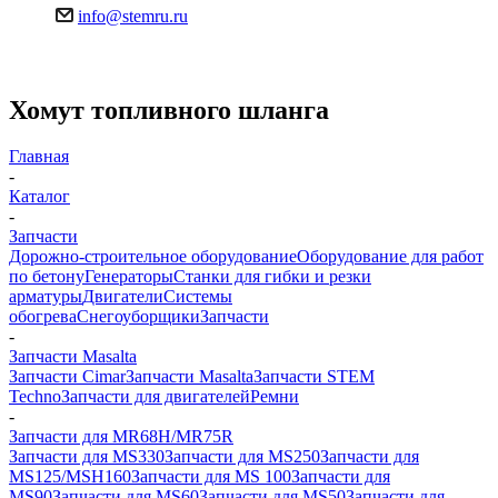
info@stemru.ru
Хомут топливного шланга
Главная
-
Каталог
-
Запчасти
Дорожно-строительное оборудование
Оборудование для работ
по бетону
Генераторы
Станки для гибки и резки
арматуры
Двигатели
Системы
обогрева
Снегоуборщики
Запчасти
-
Запчасти Masalta
Запчасти Cimar
Запчасти Masalta
Запчасти STEM
Techno
Запчасти для двигателей
Ремни
-
Запчасти для MR68H/MR75R
Запчасти для MS330
Запчасти для MS250
Запчасти для
MS125/MSH160
Запчасти для MS 100
Запчасти для
MS90
Запчасти для MS60
Запчасти для MS50
Запчасти для