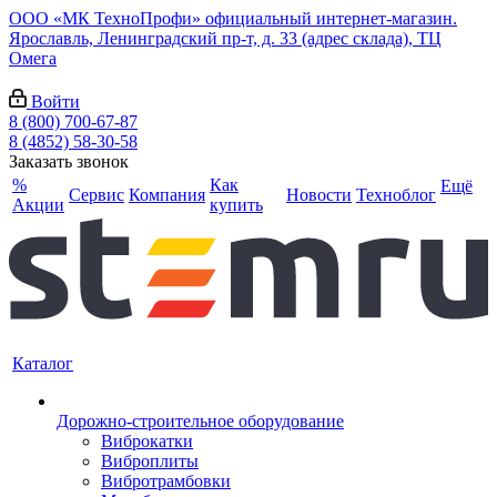
ООО «МК ТехноПрофи» официальный интернет-магазин.
Ярославль, Ленинградский пр-т, д. 33 (адрес склада), ТЦ
Омега
Войти
8 (800) 700-67-87
8 (4852) 58-30-58
Заказать звонок
%
Как
Ещё
Сервис
Компания
Новости
Техноблог
Акции
купить
Каталог
Дорожно-строительное оборудование
Виброкатки
Виброплиты
Вибротрамбовки