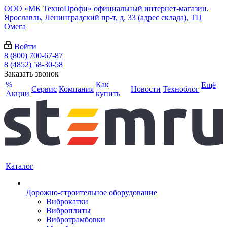
ООО «МК ТехноПрофи» официальный интернет-магазин.
Ярославль, Ленинградский пр-т, д. 33 (адрес склада), ТЦ
Омега
Войти
8 (800) 700-67-87
8 (4852) 58-30-58
Заказать звонок
%
Как
Ещё
Сервис
Компания
Новости
Техноблог
Акции
купить
Каталог
Дорожно-строительное оборудование
Виброкатки
Виброплиты
Вибротрамбовки