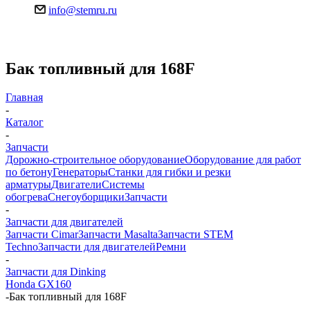
info@stemru.ru
Бак топливный для 168F
Главная
-
Каталог
-
Запчасти
Дорожно-строительное оборудование
Оборудование для работ
по бетону
Генераторы
Станки для гибки и резки
арматуры
Двигатели
Системы
обогрева
Снегоуборщики
Запчасти
-
Запчасти для двигателей
Запчасти Cimar
Запчасти Masalta
Запчасти STEM
Techno
Запчасти для двигателей
Ремни
-
Запчасти для Dinking
Honda GX160
-
Бак топливный для 168F