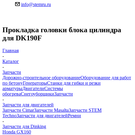
info@stemru.ru
Прокладка головки блока цилиндра
для DK190F
Главная
-
Каталог
-
Запчасти
Дорожно-строительное оборудование
Оборудование для работ
по бетону
Генераторы
Станки для гибки и резки
арматуры
Двигатели
Системы
обогрева
Снегоуборщики
Запчасти
-
Запчасти для двигателей
Запчасти Cimar
Запчасти Masalta
Запчасти STEM
Techno
Запчасти для двигателей
Ремни
-
Запчасти для Dinking
Honda GX160