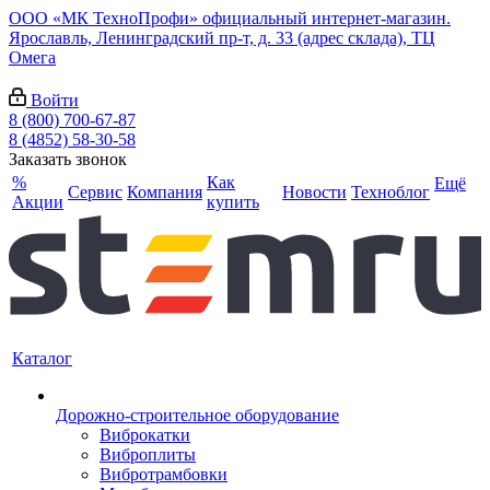
ООО «МК ТехноПрофи» официальный интернет-магазин.
Ярославль, Ленинградский пр-т, д. 33 (адрес склада), ТЦ
Омега
Войти
8 (800) 700-67-87
8 (4852) 58-30-58
Заказать звонок
%
Как
Ещё
Сервис
Компания
Новости
Техноблог
Акции
купить
Каталог
Дорожно-строительное оборудование
Виброкатки
Виброплиты
Вибротрамбовки