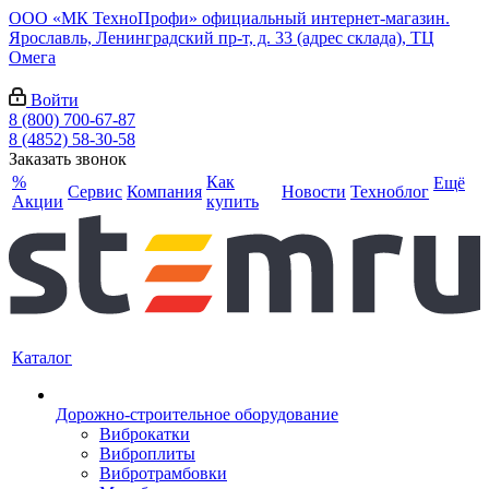
ООО «МК ТехноПрофи» официальный интернет-магазин.
Ярославль, Ленинградский пр-т, д. 33 (адрес склада), ТЦ
Омега
Войти
8 (800) 700-67-87
8 (4852) 58-30-58
Заказать звонок
%
Как
Ещё
Сервис
Компания
Новости
Техноблог
Акции
купить
Каталог
Дорожно-строительное оборудование
Виброкатки
Виброплиты
Вибротрамбовки