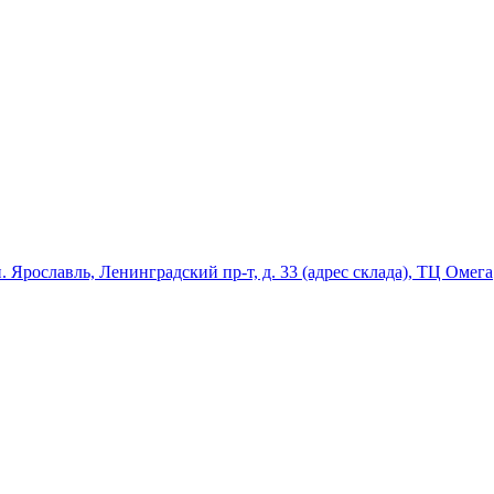
ославль, Ленинградский пр-т, д. 33 (адрес склада), ТЦ Омега