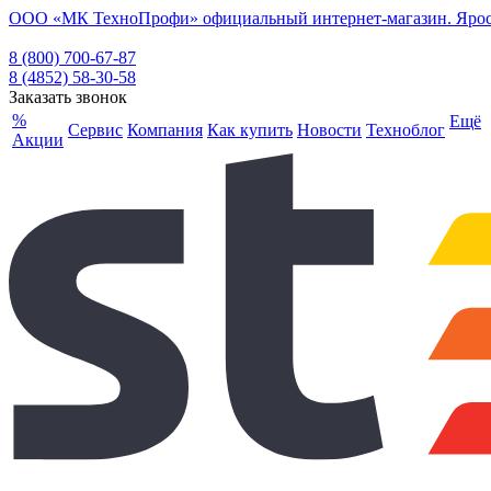
ООО «МК ТехноПрофи» официальный интернет-магазин. Ярослав
8 (800) 700-67-87
8 (4852) 58-30-58
Заказать звонок
%
Ещё
Сервис
Компания
Как купить
Новости
Техноблог
Акции