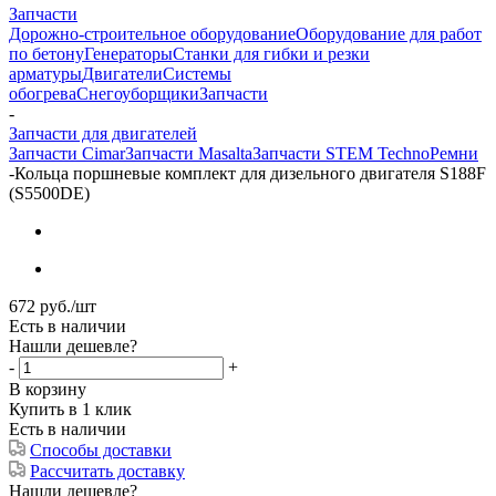
Запчасти
Дорожно-строительное оборудование
Оборудование для работ
по бетону
Генераторы
Станки для гибки и резки
арматуры
Двигатели
Системы
обогрева
Снегоуборщики
Запчасти
-
Запчасти для двигателей
Запчасти Cimar
Запчасти Masalta
Запчасти STEM Techno
Ремни
-
Кольца поршневые комплект для дизельного двигателя S188F
(S5500DE)
672
руб.
/шт
Есть в наличии
Нашли дешевле?
-
+
В корзину
Купить в 1 клик
Есть в наличии
Способы доставки
Рассчитать доставку
Нашли дешевле?