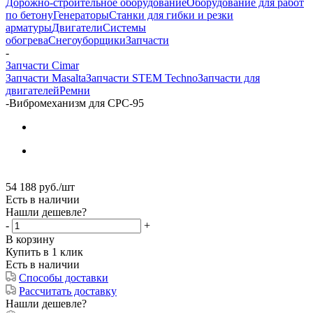
Дорожно-строительное оборудование
Оборудование для работ
по бетону
Генераторы
Станки для гибки и резки
арматуры
Двигатели
Системы
обогрева
Снегоуборщики
Запчасти
-
Запчасти Cimar
Запчасти Masalta
Запчасти STEM Techno
Запчасти для
двигателей
Ремни
-
Вибромеханизм для CPC-95
54 188
руб.
/шт
Есть в наличии
Нашли дешевле?
-
+
В корзину
Купить в 1 клик
Есть в наличии
Способы доставки
Рассчитать доставку
Нашли дешевле?