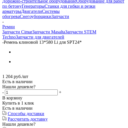
Дорожно-строительное оборудование
Оборудование для работ
по бетону
Генераторы
Станки для гибки и резки
арматуры
Двигатели
Системы
обогрева
Снегоуборщики
Запчасти
-
Ремни
Запчасти Cimar
Запчасти Masalta
Запчасти STEM
Techno
Запчасти для двигателей
-
Ремень клиновой 13*580 Li для SPT24*
1 204
руб.
/шт
Есть в наличии
Нашли дешевле?
-
+
В корзину
Купить в 1 клик
Есть в наличии
Способы доставки
Рассчитать доставку
Нашли дешевле?