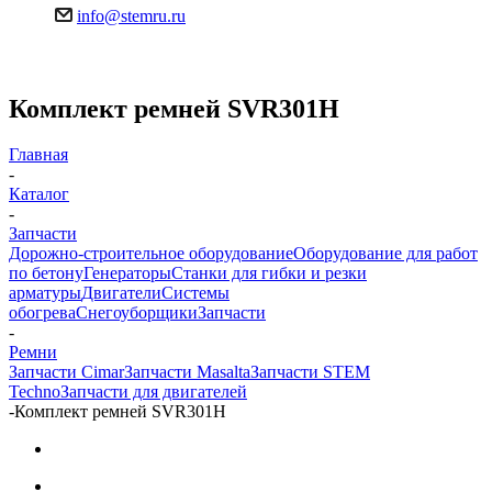
info@stemru.ru
Комплект ремней SVR301H
Главная
-
Каталог
-
Запчасти
Дорожно-строительное оборудование
Оборудование для работ
по бетону
Генераторы
Станки для гибки и резки
арматуры
Двигатели
Системы
обогрева
Снегоуборщики
Запчасти
-
Ремни
Запчасти Cimar
Запчасти Masalta
Запчасти STEM
Techno
Запчасти для двигателей
-
Комплект ремней SVR301H