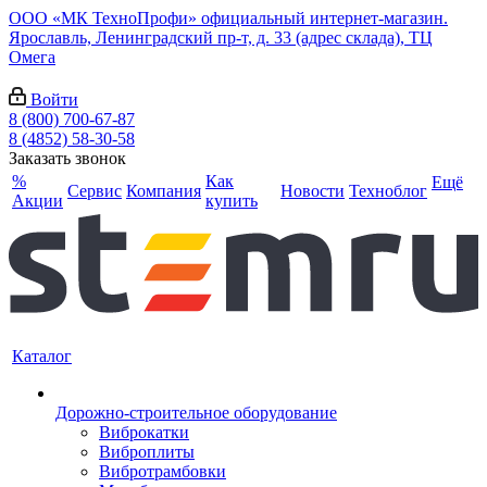
ООО «МК ТехноПрофи» официальный интернет-магазин.
Ярославль, Ленинградский пр-т, д. 33 (адрес склада), ТЦ
Омега
Войти
8 (800) 700-67-87
8 (4852) 58-30-58
Заказать звонок
%
Как
Ещё
Сервис
Компания
Новости
Техноблог
Акции
купить
Каталог
Дорожно-строительное оборудование
Виброкатки
Виброплиты
Вибротрамбовки