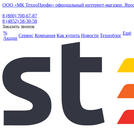
ООО «МК ТехноПрофи» официальный интернет-магазин. Ярослав
8 (800) 700-67-87
8 (4852) 58-30-58
Заказать звонок
%
Ещё
Сервис
Компания
Как купить
Новости
Техноблог
Акции