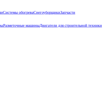
ли
Системы обогрева
Снегоуборщики
Запчасти
ры
Разметочные машины
Двигатели для строительной техники