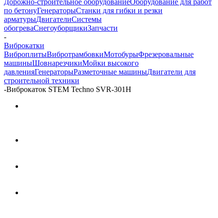
Дорожно-строительное оборудование
Оборудование для работ
по бетону
Генераторы
Станки для гибки и резки
арматуры
Двигатели
Системы
обогрева
Снегоуборщики
Запчасти
-
Виброкатки
Виброплиты
Вибротрамбовки
Мотобуры
Фрезеровальные
машины
Шовнарезчики
Мойки высокого
давления
Генераторы
Разметочные машины
Двигатели для
строительной техники
-
Виброкаток STEM Techno SVR-301H