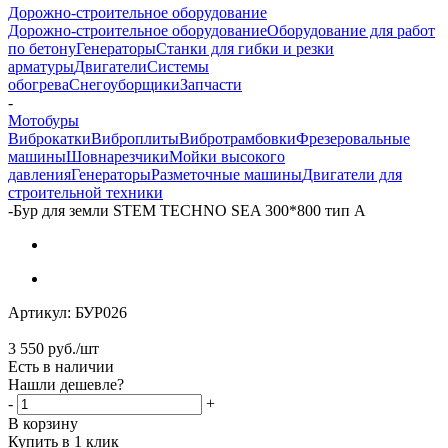
Дорожно-строительное оборудование
Дорожно-строительное оборудование
Оборудование для работ
по бетону
Генераторы
Станки для гибки и резки
арматуры
Двигатели
Системы
обогрева
Снегоуборщики
Запчасти
-
Мотобуры
Виброкатки
Виброплиты
Вибротрамбовки
Фрезеровальные
машины
Шовнарезчики
Мойки высокого
давления
Генераторы
Разметочные машины
Двигатели для
строительной техники
-
Бур для земли STEM TECHNO SEA 300*800 тип А
Артикул:
БУР026
3 550
руб.
/шт
Есть в наличии
Нашли дешевле?
-
+
В корзину
Купить в 1 клик