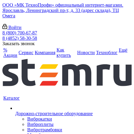
ООО «МК ТехноПрофи» официальный интернет-магазин.
Ярославль, Ленинградский пр-т, д. 33 (адрес склада), ТЦ
Омега
Войти
8 (800) 700-67-87
8 (4852) 58-30-58
Заказать звонок
%
Как
Ещё
Сервис
Компания
Новости
Техноблог
Акции
купить
Каталог
Дорожно-строительное оборудование
Виброкатки
Виброплиты
Вибротрамбовки