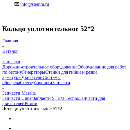
info@stemru.ru
Кольцо уплотнительное 52*2
Главная
-
Каталог
-
Запчасти
Дорожно-строительное оборудование
Оборудование для работ
по бетону
Генераторы
Станки для гибки и резки
арматуры
Двигатели
Системы
обогрева
Снегоуборщики
Запчасти
-
Запчасти Masalta
Запчасти Cimar
Запчасти STEM Techno
Запчасти для
двигателей
Ремни
-
Кольцо уплотнительное 52*2