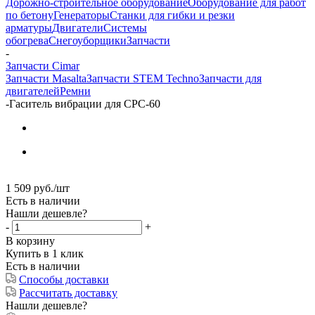
Дорожно-строительное оборудование
Оборудование для работ
по бетону
Генераторы
Станки для гибки и резки
арматуры
Двигатели
Системы
обогрева
Снегоуборщики
Запчасти
-
Запчасти Cimar
Запчасти Masalta
Запчасти STEM Techno
Запчасти для
двигателей
Ремни
-
Гаситель вибрации для CPC-60
1 509
руб.
/шт
Есть в наличии
Нашли дешевле?
-
+
В корзину
Купить в 1 клик
Есть в наличии
Способы доставки
Рассчитать доставку
Нашли дешевле?